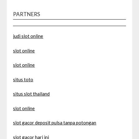
PARTNERS
judi slot online
slot online
slot online
situs toto
situs slot thailand
slot online
slot gacor deposit pulsa tanpa potongan
slot gacor hari ini