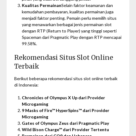
Kualitas Permainan
Selain faktor keamanan dan
kemudahan pembayaran, kualitas permainan juga
menjadi faktor penting. Pemain perlu memilih situs
yang menawarkan berbagai jenis permainan slot
dengan RTP (Return to Player) yang tinggi seperti
Spaceman dari Pragmatic Play dengan RTP mencapai
99.58%.
Rekomendasi Situs Slot Online
Terbaik
Berikut beberapa rekomendasi situs slot online terbaik
di Indonesia:
Chronicles of Olympus X Up dari Provider
Microgaming
9 Masks of Fire™ HyperSpins™ dari Provider
Microgaming
Gates of Olympus Zeus dari Pragmatic Play
Wild Bison Charge™ dari Provider Tertentu
Permainan dari CQ9 dan Habanero